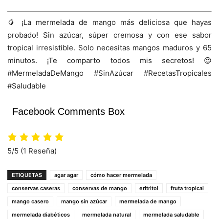
🥭 ¡La mermelada de mango más deliciosa que hayas
probado! Sin azúcar, súper cremosa y con ese sabor
tropical irresistible. Solo necesitas mangos maduros y 65
minutos. ¡Te comparto todos mis secretos! 😍
#MermeladaDeMango #SinAzúcar #RecetasTropicales
#Saludable
Facebook Comments Box
5/5
(1 Reseña)
ETIQUETAS
agar agar
cómo hacer mermelada
conservas caseras
conservas de mango
eritritol
fruta tropical
mango casero
mango sin azúcar
mermelada de mango
mermelada diabéticos
mermelada natural
mermelada saludable