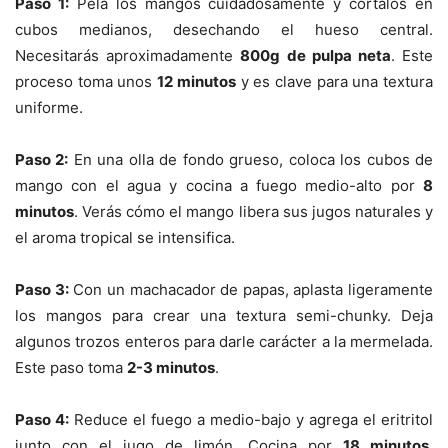
Paso 1:
Pela los mangos cuidadosamente y córtalos en
cubos medianos, desechando el hueso central.
Necesitarás aproximadamente
800g de pulpa neta
. Este
proceso toma unos
12 minutos
y es clave para una textura
uniforme.
Paso 2:
En una olla de fondo grueso, coloca los cubos de
mango con el agua y cocina a fuego medio-alto por
8
minutos
. Verás cómo el mango libera sus jugos naturales y
el aroma tropical se intensifica.
Paso 3:
Con un machacador de papas, aplasta ligeramente
los mangos para crear una textura semi-chunky. Deja
algunos trozos enteros para darle carácter a la mermelada.
Este paso toma
2-3 minutos
.
Paso 4:
Reduce el fuego a medio-bajo y agrega el eritritol
junto con el jugo de limón. Cocina por
18 minutos
,