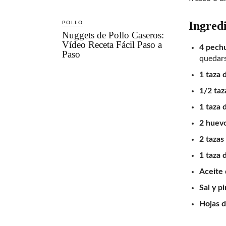
Ingred
POLLO
Nuggets de Pollo Caseros:
Vídeo Receta Fácil Paso a
4 pechu
Paso
quedar
1 taza 
1/2 taz
1 taza 
2 huevo
2 tazas
1 taza 
Aceite 
Sal y p
Hojas d