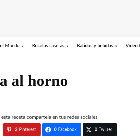
del Mundo
Recetas caseras
Batidos y bebidas
Vídeo 
a al horno
ó esta receta compartela en tus redes sociales
2
Pinterest
0
Facebook
0
Twitter
S