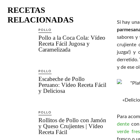
RECETAS
RELACIONADAS
Si hay una
parmesana
POLLO
Pollo a la Coca Cola: Vídeo
sabores y 
Receta Fácil Jugosa y
crujiente 
Caramelizada
juzga!) y
derretido.
y de ese o
POLLO
Escabeche de Pollo
Peruano: Vídeo Receta Fácil
y Deliciosa
«Delici
POLLO
Para acomp
Rollitos de Pollo con Jamón
dente
con 
y Queso Crujientes | Vídeo
Receta Fácil
verde fre
fresco o u