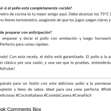
é si el pollo está completamente cocido?
tro de cocina es tu mejor amigo aquí. Debe alcanzar los 75°C (
 no tienes termómetro, asegúrate de que los jugos salgan claros 
de preparar con anticipación?
s empanar y dorar el pollo con antelación y luego hornearl
 Perfecto para cenas rápidas.
todo! Con esta receta, el éxito está garantizado. El pollo a la 
n clásico por una razón, y una vez que lo pruebes, entenderás
isfrutar!
párate para un festín con este delicioso pollo a la parmesa
rujiente y lleno de sabor. Ideal para una cena perfecta. #Po
eliciosas #CocinaItaliana #ComidaCasera #CenaFácil
ook Comments Box