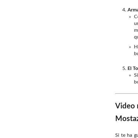
Arma
C
u
m
q
H
b
El T
S
b
Video 
Mostaz
Si te ha g