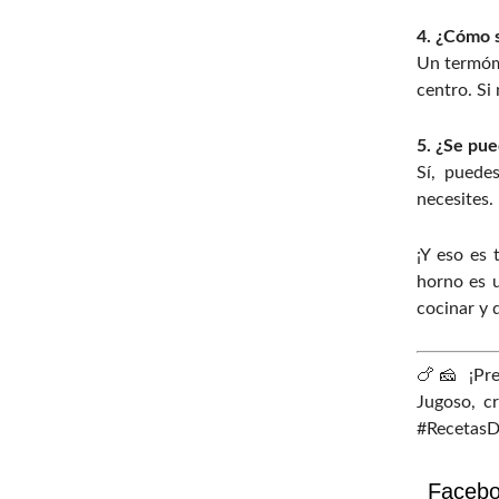
4. ¿Cómo s
Un termóme
centro. Si
5. ¿Se pue
Sí, puede
necesites.
¡Y eso es 
horno es u
cocinar y d
🍗🧀 ¡Pre
Jugoso, c
#RecetasD
Faceb