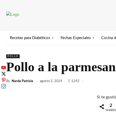
Recetas para Diabéticos
Fechas Especiales
Cocina 
POLLO
Pollo a la parmesan
By
Narda Patricia
1242
agosto 2, 2024
Si te gust
2
SHARE