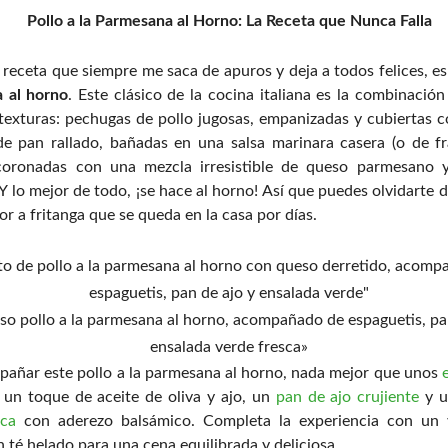
Pollo a la Parmesana al Horno: La Receta que Nunca Falla
 receta que siempre me saca de apuros y deja a todos felices, es
 al horno
. Este clásico de la cocina italiana es la combinación
texturas: pechugas de pollo jugosas, empanizadas y cubiertas 
de pan rallado, bañadas en una salsa marinara casera (o de fr
 coronadas con una mezcla irresistible de queso parmesano y
 Y lo mejor de todo, ¡se hace al horno! Así que puedes olvidarte d
lor a fritanga que se queda en la casa por días.
oso pollo a la parmesana al horno, acompañado de espaguetis, pa
ensalada verde fresca»
añar este pollo a la parmesana al horno, nada mejor que unos
un toque de aceite de oliva y ajo, un
pan de ajo crujiente
y 
sca
con aderezo balsámico. Completa la experiencia con un 
n té helado para una cena equilibrada y deliciosa.