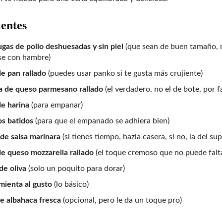
ientes
gas de pollo deshuesadas y sin piel
(que sean de buen tamaño, 
se con hambre)
de pan rallado
(puedes usar panko si te gusta más crujiente)
a de queso parmesano rallado
(el verdadero, no el de bote, por f
de harina
(para empanar)
s batidos
(para que el empanado se adhiera bien)
 de salsa marinara
(si tienes tiempo, hazla casera, si no, la del su
de queso mozzarella rallado
(el toque cremoso que no puede falt
de oliva
(solo un poquito para dorar)
imienta al gusto
(lo básico)
e albahaca fresca
(opcional, pero le da un toque pro)