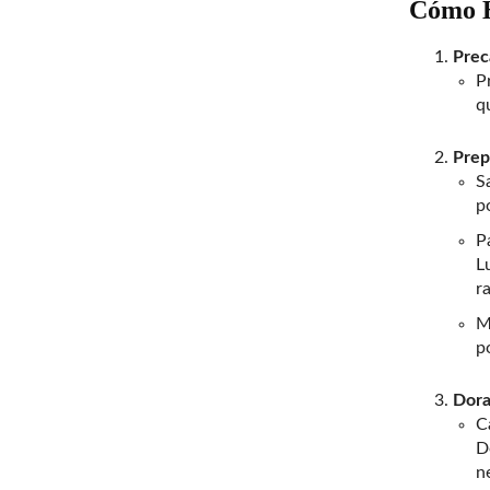
Cómo H
Prec
P
q
Prep
S
p
P
L
r
M
p
Dora
C
D
n