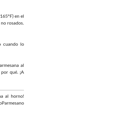
165°F) en el
y no rosados.
o cuando lo
parmesana al
 por qué. ¡A
na al horno!
lloParmesano