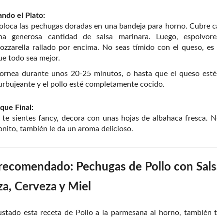
ndo el Plato:
oloca las pechugas doradas en una bandeja para horno. Cubre 
na generosa cantidad de salsa marinara. Luego, espolvor
ozzarella rallado por encima. No seas tímido con el queso, es
ue todo sea mejor.
ornea durante unos 20-25 minutos, o hasta que el queso esté
urbujeante y el pollo esté completamente cocido.
oque Final:
i te sientes fancy, decora con unas hojas de albahaca fresca. N
onito, también le da un aroma delicioso.
recomendado: Pechugas de Pollo con Sals
a, Cerveza y Miel
ustado esta receta de Pollo a la parmesana al horno, también 