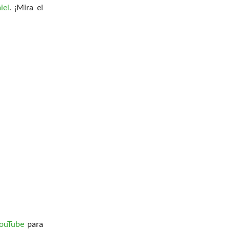
iel
. ¡Mira el
YouTube
para