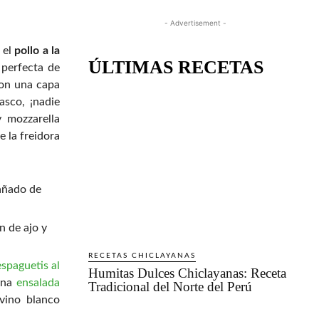
- Advertisement -
 el
pollo a la
ÚLTIMAS RECETAS
 perfecta de
con una capa
asco, ¡nadie
 mozzarella
e la freidora
n de ajo y
RECETAS CHICLAYANAS
espaguetis al
Humitas Dulces Chiclayanas: Receta
una
ensalada
Tradicional del Norte del Perú
vino blanco