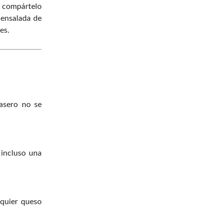
y compártelo
 ensalada de
es.
asero no se
 incluso una
lquier queso