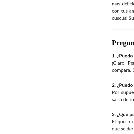
más delici
con tus a
cuscús! Su
Pregun
1. ¿Puedo
¡Claro! P
compara. S
2. ¿Puedo 
Por supues
salsa de t
3. ¿Qué pu
El queso e
que se der