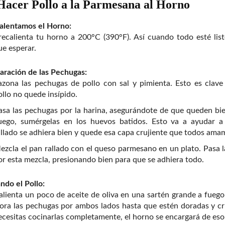
acer Pollo a la Parmesana al Horno
alentamos el Horno:
recalienta tu horno a 200°C (390°F). Así cuando todo esté list
ue esperar.
aración de las Pechugas:
azona las pechugas de pollo con sal y pimienta. Esto es clave
ollo no quede insípido.
asa las pechugas por la harina, asegurándote de que queden bie
uego, sumérgelas en los huevos batidos. Esto va a ayudar a
allado se adhiera bien y quede esa capa crujiente que todos ama
ezcla el pan rallado con el queso parmesano en un plato. Pasa 
or esta mezcla, presionando bien para que se adhiera todo.
ndo el Pollo:
alienta un poco de aceite de oliva en una sartén grande a fuego
ora las pechugas por ambos lados hasta que estén doradas y cr
ecesitas cocinarlas completamente, el horno se encargará de eso